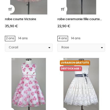
robe courte Victoire
robe ceremonie fille courte...
35,90 €
22,90 €
2 ans
14 ans
4 ans
14 ans
LIVRAISON GRATUITE
DESTOCKAGE !