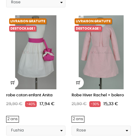
LIVRAISON GRATUITE
LIVRAISON GRATUITE
DESTOCKAGE !
DESTOCKAGE !
robe coton enfant Anita
Robe Hiver Rachel + bolero
29,90 €
17,94 €
21,90 €
15,33 €
-40%
-30%
2 ans
2 ans