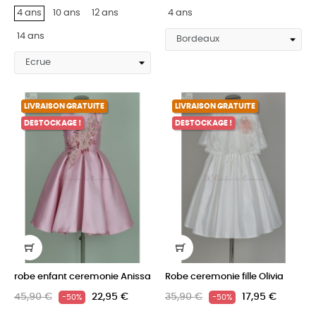
4 ans
10 ans
12 ans
4 ans
14 ans
LIVRAISON GRATUITE
LIVRAISON GRATUITE
DESTOCKAGE !
DESTOCKAGE !
robe enfant ceremonie Anissa
Robe ceremonie fille Olivia
45,90 €
22,95 €
35,90 €
17,95 €
-50%
-50%