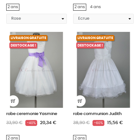
2 ans
2 ans
4 ans
LIVRAISON GRATUITE
LIVRAISON GRATUITE
DESTOCKAGE !
DESTOCKAGE !
robe ceremonie Yasmine
robe communion Judith
33,90 €
20,34 €
38,90 €
15,56 €
-40%
-60%
2 ans
2 ans