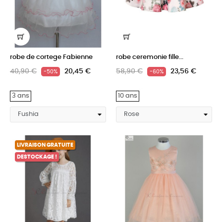
robe de cortege Fabienne
robe ceremonie fille...
40,90 €
20,45 €
58,90 €
23,56 €
-50%
-60%
3 ans
10 ans
LIVRAISON GRATUITE
DESTOCKAGE !