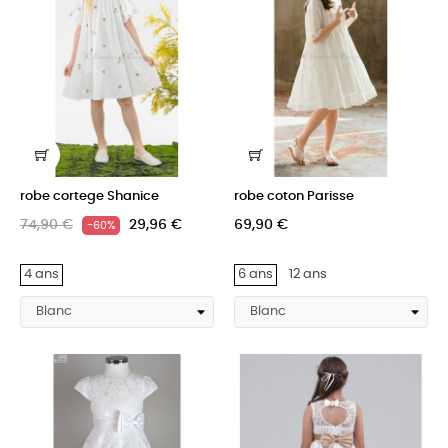
robe cortege Shanice
robe coton Parisse
74,90 €
29,96 €
69,90 €
-60%
4 ans
6 ans
12 ans