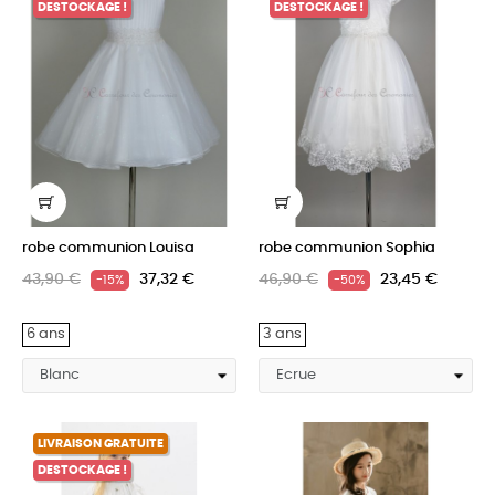
DESTOCKAGE !
DESTOCKAGE !
robe communion Louisa
robe communion Sophia
43,90 €
37,32 €
46,90 €
23,45 €
-15%
-50%
6 ans
3 ans
LIVRAISON GRATUITE
DESTOCKAGE !