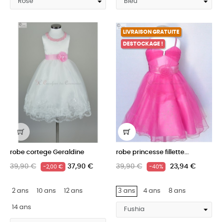
LIVRAISON GRATUITE
DESTOCKAGE !
robe cortege Geraldine
robe princesse fillette...
39,90 €
37,90 €
39,90 €
23,94 €
-2,00 €
-40%
2 ans
10 ans
12 ans
3 ans
4 ans
8 ans
14 ans