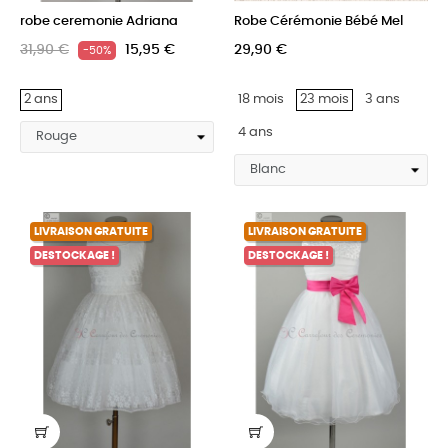
robe ceremonie Adriana
Robe Cérémonie Bébé Mel
31,90 €
15,95 €
29,90 €
-50%
2 ans
18 mois
23 mois
3 ans
4 ans
LIVRAISON GRATUITE
LIVRAISON GRATUITE
DESTOCKAGE !
DESTOCKAGE !