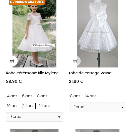
LIVRAISON GRATUITE
Robe cérémonie fille Mylene
robe de cortege Vaïna
99,90 €
21,90 €
4 ans
6 ans
8 ans
8 ans
14 ans
10 ans
12 ans
14 ans