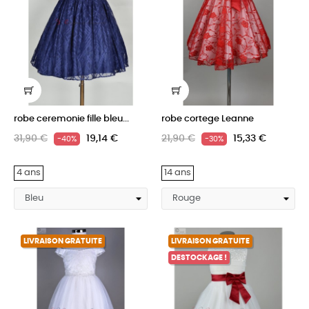
robe ceremonie fille bleu...
robe cortege Leanne
31,90 €
19,14 €
21,90 €
15,33 €
-40%
-30%
4 ans
14 ans
LIVRAISON GRATUITE
LIVRAISON GRATUITE
DESTOCKAGE !