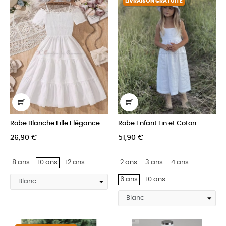
LIVRAISON GRATUITE
Robe Blanche Fille Elégance
Robe Enfant Lin et Coton...
26,90 €
51,90 €
8 ans
10 ans
12 ans
2 ans
3 ans
4 ans
6 ans
10 ans