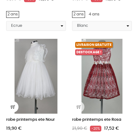
2 ans
2 ans
4 ans
LIVRAISON GRATUITE
DESTOCKAGE !
robe printemps ete Nour
robe printemps ete Rosa
19,90 €
21,90 €
17,52 €
-20%