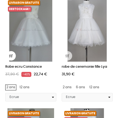
LIVRAISON GRATUITE
DESTOCKAGE !
Robe ecru Constance
robe de ceremonie fille Lya
37,90 €
22,74 €
31,90 €
-40%
2 ans
12 ans
2 ans
6 ans
12 ans
LIVRAISON GRATUITE
LIVRAISON GRATUITE