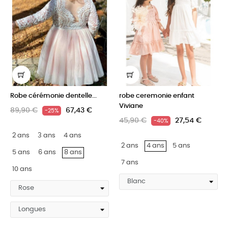
Robe cérémonie dentelle...
robe ceremonie enfant
Viviane
89,90 €
67,43 €
-25%
45,90 €
27,54 €
-40%
2 ans
3 ans
4 ans
2 ans
4 ans
5 ans
5 ans
6 ans
8 ans
7 ans
10 ans