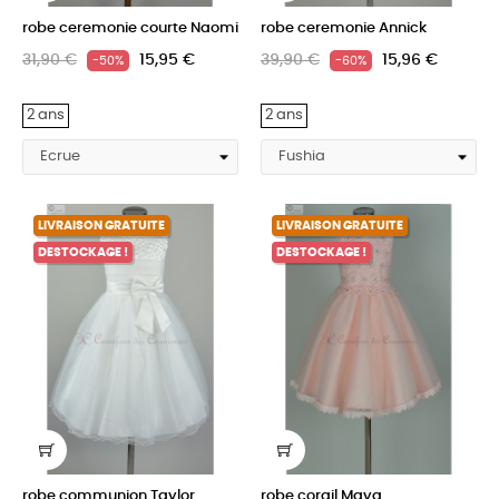
robe ceremonie courte Naomi
robe ceremonie Annick
31,90 €
15,95 €
39,90 €
15,96 €
-50%
-60%
2 ans
2 ans
LIVRAISON GRATUITE
LIVRAISON GRATUITE
DESTOCKAGE !
DESTOCKAGE !
robe communion Taylor
robe corail Maya