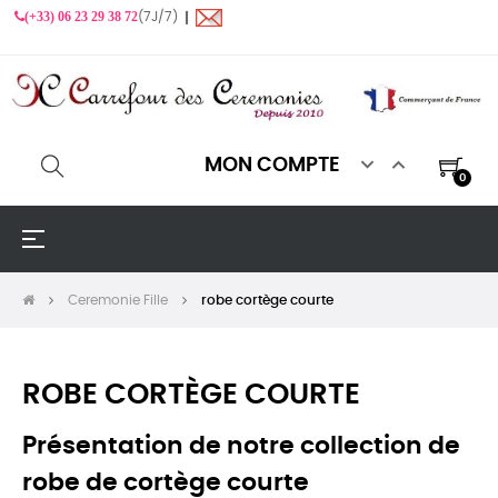
(+33) 06 23 29 38 72
(7J/7) ❙


MON COMPTE
0
Basculer
☰
la
navigation
Ceremonie Fille
robe cortège courte
ROBE CORTÈGE COURTE
Présentation de notre collection de
robe de cortège courte