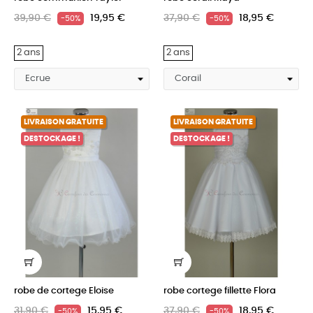
39,90 €
19,95 €
37,90 €
18,95 €
-50%
-50%
2 ans
2 ans
LIVRAISON GRATUITE
LIVRAISON GRATUITE
DESTOCKAGE !
DESTOCKAGE !
robe de cortege Eloise
robe cortege fillette Flora
31,90 €
15,95 €
37,90 €
18,95 €
-50%
-50%