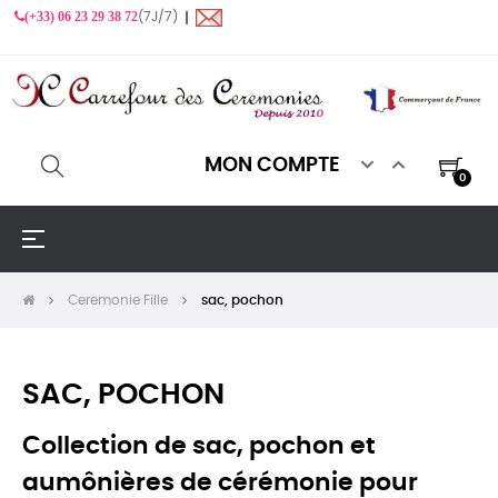
(+33) 06 23 29 38 72
(7J/7) ❙


MON COMPTE
0
Basculer
☰
la
navigation
Ceremonie Fille
sac, pochon
SAC, POCHON
Collection de sac, pochon et
aumônières de cérémonie pour