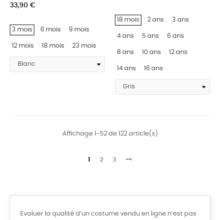
33,90 €
18 mois
2 ans
3 ans
3 mois
6 mois
9 mois
4 ans
5 ans
6 ans
12 mois
18 mois
23 mois
8 ans
10 ans
12 ans
14 ans
16 ans
Affichage 1-52 de 122 article(s)
1
2
3
Evaluer la qualité d’un costume vendu en ligne n’est pas