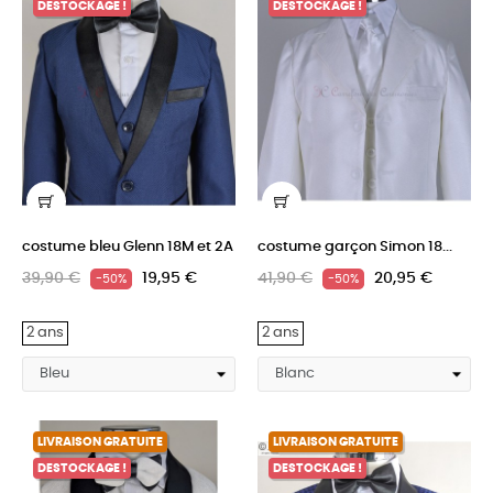
DESTOCKAGE !
DESTOCKAGE !
costume bleu Glenn 18M et 2A
costume garçon Simon 18...
39,90 €
19,95 €
41,90 €
20,95 €
-50%
-50%
2 ans
2 ans
LIVRAISON GRATUITE
LIVRAISON GRATUITE
DESTOCKAGE !
DESTOCKAGE !