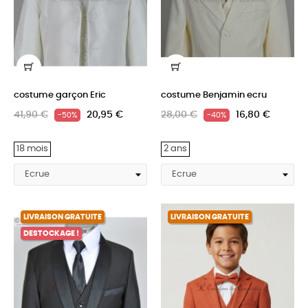
costume garçon Eric
costume Benjamin ecru
41,90 €
20,95 €
28,00 €
16,80 €
-50%
-40%
18 mois
2 ans
LIVRAISON GRATUITE
LIVRAISON GRATUITE
DESTOCKAGE !