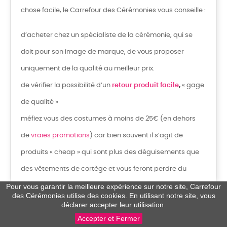
chose facile, le Carrefour des Cérémonies vous conseille :
d’acheter chez un spécialiste de la cérémonie, qui se
doit pour son image de marque, de vous proposer
uniquement de la qualité au meilleur prix.
de vérifier la possibilité d’un
retour produit facile
,
« gage
de qualité »
méfiez vous des costumes à moins de 25€ (en dehors
de
vraies promotions
) car bien souvent il s’agit de
produits « cheap » qui sont plus des déguisements que
des vêtements de cortège et vous feront perdre du
temps.
Pour vous garantir la meilleure expérience sur notre site, Carrefour
des Cérémonies utilise des cookies. En utilisant notre site, vous
Le costume pour un mariage :
0
déclarer accepter leur utilisation.
Accepter et Fermer
Les mariages évoluent avec le temps, les tendances et