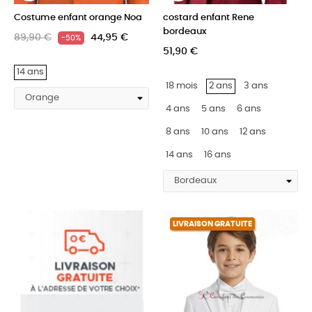
Costume enfant orange Noa
costard enfant Rene
bordeaux
89,90 €
44,95 €
-50%
51,90 €
14 ans
18 mois
2 ans
3 ans
4 ans
5 ans
6 ans
8 ans
10 ans
12 ans
14 ans
16 ans
LIVRAISON GRATUITE