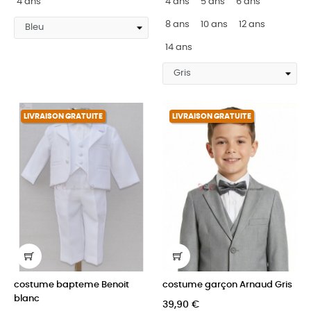
4 ans
4 ans
5 ans
6 ans
8 ans
10 ans
12 ans
14 ans
LIVRAISON GRATUITE
LIVRAISON GRATUITE
costume bapteme Benoit
costume garçon Arnaud Gris
blanc
39,90 €