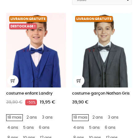
LIVRAISON GRATUITE
LIVRAISON GRATUITE
DESTOCKAGE !
costume enfant Landry
costume garçon Nathan Gris
39,90 €
19,95 €
39,90 €
-50%
18 mois
2 ans
3 ans
18 mois
2 ans
3 ans
4 ans
5 ans
6 ans
4 ans
5 ans
6 ans
8 ans
10 ans
12 ans
8 ans
10 ans
12 ans