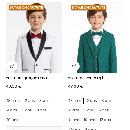
LIVRAISON GRATUITE
LIVRAISON GRATUITE
costume garçon David
costume vert Virgil
49,90 €
47,90 €
18 mois
2 ans
3 ans
18 mois
2 ans
3 ans
4 ans
5 ans
8 ans
4 ans
5 ans
6 ans
10 ans
8 ans
10 ans
12 ans
14 ans
16 ans