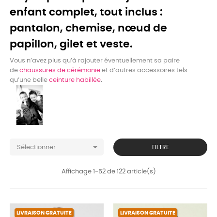
enfant complet, tout inclus :
pantalon, chemise, nœud de
papillon, gilet et veste.
Vous n’avez plus qu’à rajouter éventuellement sa paire
de
chaussures de cérémonie
et d’autres accessoires tels
qu’une belle
ceinture habillée
.

FILTRE
Sélectionner
Affichage 1-52 de 122 article(s)
LIVRAISON GRATUITE
LIVRAISON GRATUITE