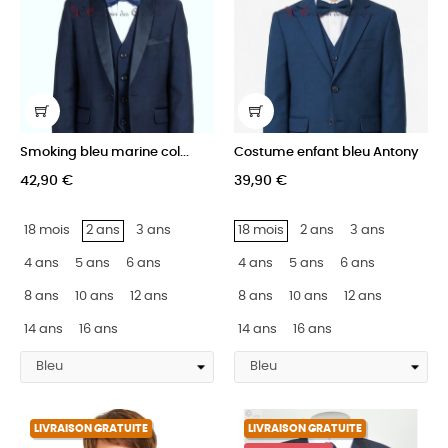
Smoking bleu marine col...
Costume enfant bleu Antony
42,90 €
39,90 €
18 mois
2 ans
3 ans
18 mois
2 ans
3 ans
4 ans
5 ans
6 ans
4 ans
5 ans
6 ans
8 ans
10 ans
12 ans
8 ans
10 ans
12 ans
14 ans
16 ans
14 ans
16 ans
LIVRAISON GRATUITE
LIVRAISON GRATUITE