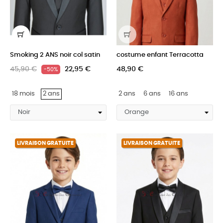
Smoking 2 ANS noir col satin
costume enfant Terracotta
45,90 €
22,95 €
48,90 €
-50%
18 mois
2 ans
2 ans
6 ans
16 ans
LIVRAISON GRATUITE
LIVRAISON GRATUITE