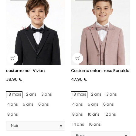
costume noir Vivian
Costume enfant rose Ronaldo
39,90 €
47,90 €
18 mois
2 ans
3 ans
18 mois
2 ans
3 ans
4 ans
5 ans
6 ans
4 ans
5 ans
6 ans
8 ans
8 ans
10 ans
12 ans
14 ans
16 ans