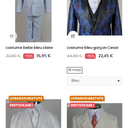
costume bebe bleu claire
costume bleu garçon Cesar
33,90 €
16,95 €
44,90 €
22,45 €
-50%
-50%
18 mois
LIVRAISON GRATUITE
LIVRAISON GRATUITE
DESTOCKAGE !
DESTOCKAGE !