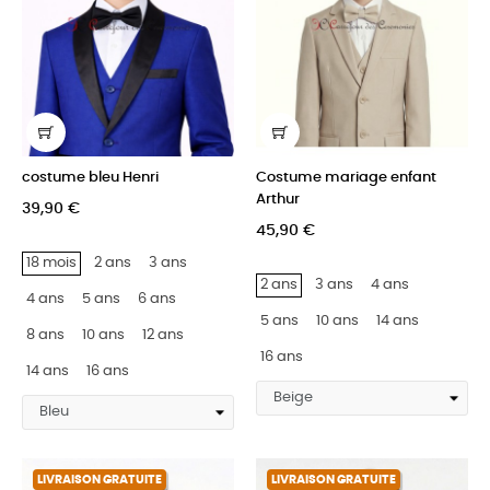
costume bleu Henri
Costume mariage enfant
Arthur
39,90 €
45,90 €
18 mois
2 ans
3 ans
2 ans
3 ans
4 ans
4 ans
5 ans
6 ans
5 ans
10 ans
14 ans
8 ans
10 ans
12 ans
16 ans
14 ans
16 ans
LIVRAISON GRATUITE
LIVRAISON GRATUITE