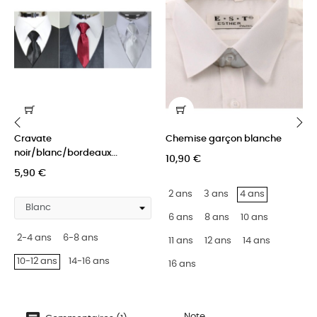
Cravate
Chemise garçon blanche
‹
›
noir/blanc/bordeaux...
10,90 €
5,90 €
2 ans
3 ans
4 ans
6 ans
8 ans
10 ans
2-4 ans
6-8 ans
11 ans
12 ans
14 ans
10-12 ans
14-16 ans
16 ans
Note