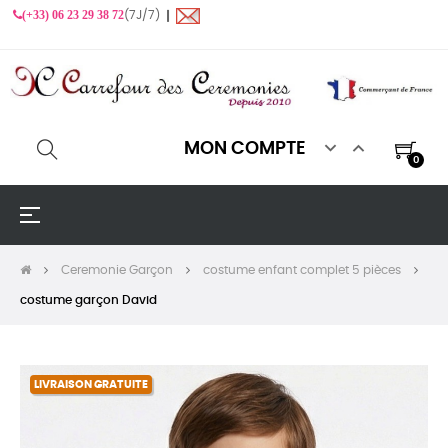
(+33) 06 23 29 38 72
(7J/7) ❙


MON COMPTE
0
Basculer
☰
la
navigation
Ceremonie Garçon
costume enfant complet 5 pièces
costume garçon David
LIVRAISON GRATUITE