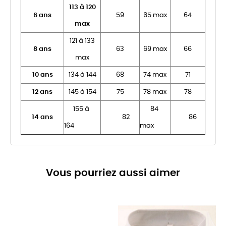
113 à 120
6 ans
59
65 max
64
max
121 à 133
8 ans
63
69 max
66
max
10 ans
134 à 144
68
74 max
71
12 ans
145 à 154
75
78 max
78
155 à
84
14 ans
82
86
164
max
Vous pourriez aussi aimer