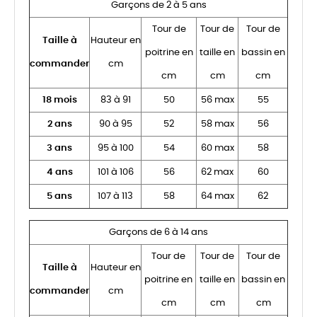
Garçons de 2 à 5 ans
Tour de
Tour de
Tour de
Taille à
Hauteur en
poitrine en
taille en
bassin en
commander
cm
cm
cm
cm
18 mois
83 à 91
50
56 max
55
2 ans
90 à 95
52
58 max
56
3 ans
95 à 100
54
60 max
58
4 ans
101 à 106
56
62 max
60
5 ans
107 à 113
58
64 max
62
Garçons de 6 à 14 ans
Tour de
Tour de
Tour de
Taille à
Hauteur en
poitrine en
taille en
bassin en
commander
cm
cm
cm
cm