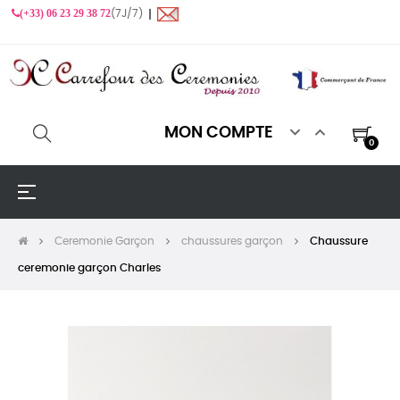
(+33) 06 23 29 38 72
(7J/7) ❙


MON COMPTE
0
Basculer
☰
la
navigation
Ceremonie Garçon
chaussures garçon
Chaussure
ceremonie garçon Charles