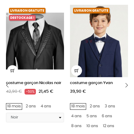
LIVRAISON GRATUITE
LIVRAISON GRATUITE
DESTOCKAGE !
costume garçon Nicolas noir
costume garçon Yvan
42,90 €
21,45 €
39,90 €
-50%
‹
›
18 mois
2 ans
4 ans
18 mois
2 ans
3 ans
4 ans
5 ans
6 ans
8 ans
10 ans
12 ans