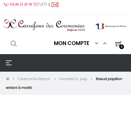
(+33) 06 23 29 38 72
(7J/7) ❙


MON COMPTE
0
Basculer
☰
la
navigation
Ceremonie Garçon
cravates/n. pap
Nœud papillon
enfant à motifs