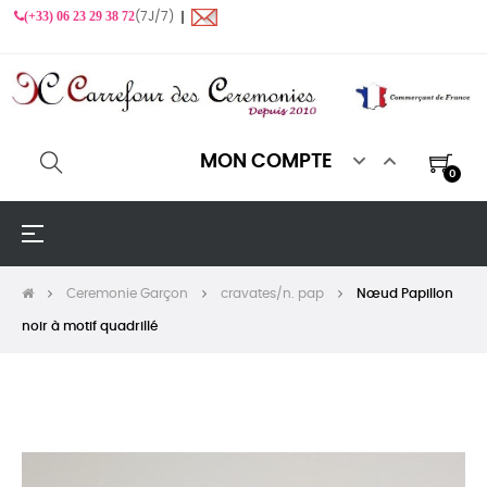
(+33) 06 23 29 38 72
(7J/7) ❙


MON COMPTE
0
Basculer
☰
la
navigation
Ceremonie Garçon
cravates/n. pap
Nœud Papillon
noir à motif quadrillé