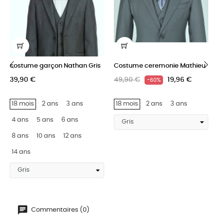
costume garçon Nathan Gris
Costume ceremonie Mathieu
39,90 €
49,90 €
19,96 €
-60%
‹
›
18 mois
2 ans
3 ans
18 mois
2 ans
3 ans
4 ans
5 ans
6 ans
8 ans
10 ans
12 ans
14 ans
Commentaires (0)