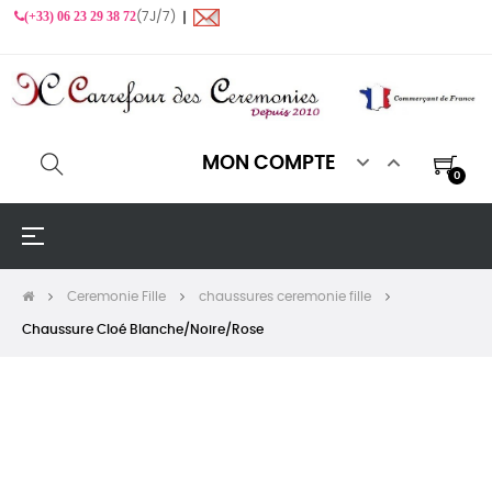
(+33) 06 23 29 38 72
(7J/7) ❙


MON COMPTE
0
Basculer
☰
la
navigation
Ceremonie Fille
chaussures ceremonie fille
Chaussure Cloé Blanche/Noire/Rose