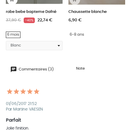
‹
›
robe bebe bapteme Dafné
Chaussette blanche
37,90 €
22,74 €
6,90 €
-40%
6 mois
6-8 ans
Note
Commentaires (3)
01/06/2017 21:52
Par Martine VAESEN
Parfait
Jolie finition. 