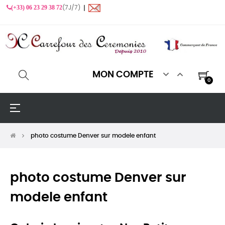
(+33) 06 23 29 38 72
(7J/7) ❙


MON COMPTE
0
Basculer
☰
la
navigation
photo costume Denver sur modele enfant
photo costume Denver sur
modele enfant