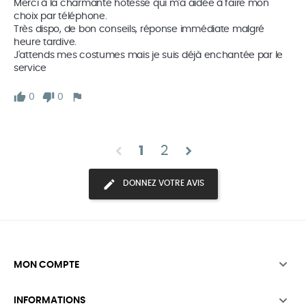
Merci à la charmante hotesse qui m'a aidée à faire mon 
choix par téléphone.

Très dispo, de bon conseils, réponse immédiate malgré 
heure tardive. 

J'attends mes costumes mais je suis déjà enchantée par le 
service
0
0
chevron_left
chevron_right
1
2
DONNEZ VOTRE AVIS

MON COMPTE

INFORMATIONS