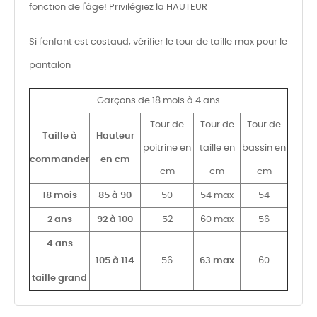
fonction de l'âge! Privilégiez la HAUTEUR
Si l'enfant est costaud, vérifier le tour de taille max pour le
pantalon
Garçons de 18 mois à 4 ans
Tour de
Tour de
Tour de
Taille à
Hauteur
poitrine en
taille en
bassin en
commander
en cm
cm
cm
cm
18 mois
85 à 90
50
54 max
54
2 ans
92 à 100
52
60 max
56
4 ans
105 à 114
56
63 max
60
taille grand