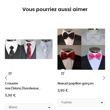
Vous pourriez aussi aimer
Cravate
Noeud papillon garçon
‹
›
noir/blanc/bordeaux...
3,90 €
5,90 €