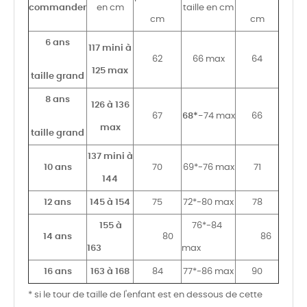
commander
en cm
taille en cm
cm
cm
6 ans
117 mini à
62
66 max
64
125 max
taille grand
8 ans
126 à 136
67
68*-
74 max
66
max
taille grand
137 mini à
10 ans
70
69*-76 max
71
144
12 ans
145 à 154
75
72*-80 max
78
155 à
76*-84
14 ans
80
86
163
max
16 ans
163 à 168
84
77*-86 max
90
* si le tour de taille de l'enfant est en dessous de cette