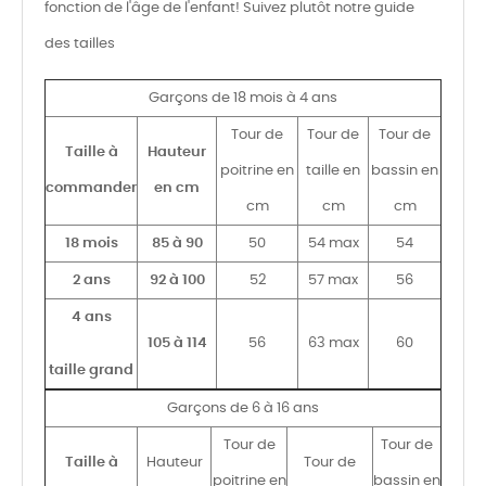
fonction de l'âge de l'enfant! Suivez plutôt notre guide
des tailles
Garçons de 18 mois à 4 ans
Tour de
Tour de
Tour de
Taille à
Hauteur
poitrine en
taille en
bassin en
commander
en cm
cm
cm
cm
18 mois
85 à 90
50
54 max
54
2 ans
92 à 100
52
57 max
56
4 ans
105 à 114
56
63 max
60
taille grand
Garçons de 6 à 16 ans
Tour de
Tour de
Taille à
Hauteur
Tour de
poitrine en
bassin en