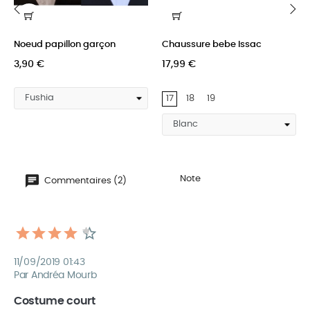
‹
›
Noeud papillon garçon
Chaussure bebe Issac
3,90 €
17,99 €
17
18
19
Note
Commentaires (2)
11/09/2019 01:43
Par Andréa Mourb
Costume court