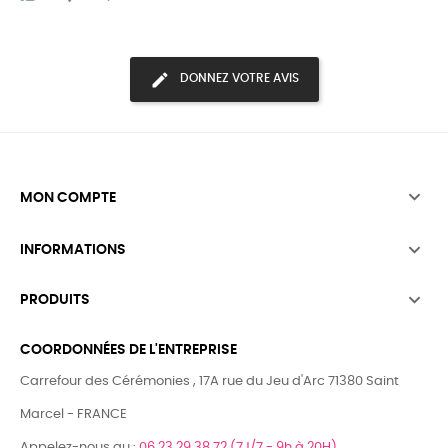
DONNEZ VOTRE AVIS

MON COMPTE

INFORMATIONS

PRODUITS
COORDONNÉES DE L'ENTREPRISE
Carrefour des Cérémonies , 17A rue du Jeu d'Arc 71380 Saint
Marcel - FRANCE
Appelez-nous au :
06.23.29.38.72 (7J/7 - 9h à 20H)