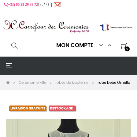
(+33) 06 23 29 38 72
(7J/7) ❙


MON COMPTE
0
Basculer
☰
la
navigation
Ceremonie Fille
robes de baptême
robe bebe Ornella
LIVRAISON GRATUITE
DESTOCKAGE !