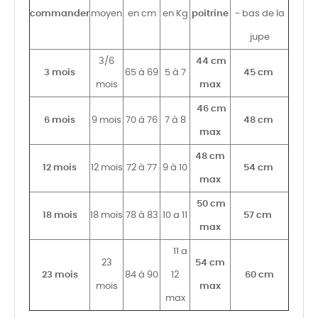
commander
moyen
en cm
en Kg
poitrine
- bas de la
jupe
3/6
44 cm
3 mois
65 à 69
5 à 7
45 cm
mois
max
46 cm
6 mois
9 mois
70 à 76
7 à 8
48 cm
max
48 cm
12 mois
12 mois
72 à 77
9 à 10
54 cm
max
50 cm
18 mois
18 mois
78 à 83
10 a 11
57 cm
max
11 a
23
54 cm
23 mois
84 à 90
12
60 cm
mois
max
max