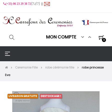
(+33) 06 23 29 38 72
(7J/7) ❙


MON COMPTE
0
Basculer
☰
la
navigation
Ceremonie Fille
robe cérémonie fille
robe princesse
Eva
LIVRAISON GRATUITE
DESTOCKAGE !