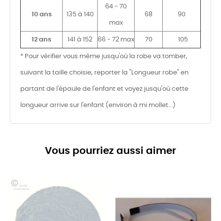
64 - 70
10 ans
135 à 140
68
90
max
12 ans
141 à 152
66 - 72 max
70
105
* Pour vérifier vous même jusqu'où la robe va tomber,
suivant la taille choisie, reporter la "Longueur robe" en
partant de l'épaule de l'enfant et voyez jusqu'où cette
longueur arrive sur l'enfant (environ à mi mollet...)
Vous pourriez aussi aimer