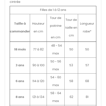
cintrée
Filles de 1 à 12 ans
Tour de
Tour de
Taille à
Hauteur
Longueur
poitrine
taille en
commander
en cm
robe*
cm
en cm
48 - 54
18 mois
77 à 82
50
50
max
50 - 56
3 ans
90 à 100
53
57
max
54 - 60
6 ans
114 à 120
58
68
max
58 - 64
8 ans
121 à 134
62
81
max