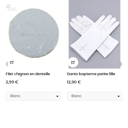
Filet chignon en dentelle
Gants bapteme petite fille
‹
›
2,99 €
12,90 €