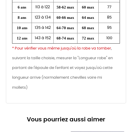
6 ans
58-62 max
60 max
113 à 122
77
8 ans
60-66 max
64 max
123 à 134
85
10 ans
64-70 max
68 max
135 à 142
95
12 ans
68-74 max
72 max
143 à 152
100
* Pour vérifier vous même jusqu'où la robe va tomber
,
suivant la taille choisie, mesurer la "Longueur robe" en
partant de l'épaule de l'enfant et voyez jusqu'où cette
longueur arrive (normalement chevilles voire mi
mollets)
Vous pourriez aussi aimer