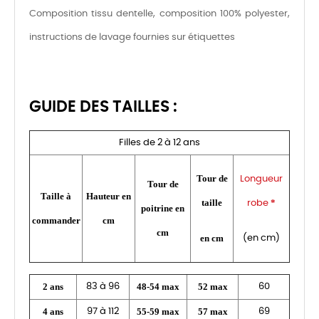
Composition tissu dentelle, composition 100% polyester,
instructions de lavage fournies sur étiquettes
GUIDE DES TAILLES :
Filles de 2 à 12 ans
Tour de
Longueur
Tour de
Taille à
Hauteur en
taille
*
robe
poitrine en
commander
cm
cm
en cm
(en cm)
2 ans
48-54 max
52 max
83 à 96
60
4 ans
55-59 max
57 max
97 à 112
69