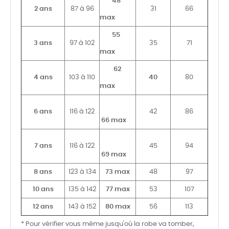
48
2 ans
87 à 96
31
66
max
55
3 ans
97 à 102
35
71
max
62
4 ans
103 à 110
40
80
max
6 ans
116 à 122
42
86
66
max
7 ans
116 à 122
45
94
69
max
8 ans
123 à 134
73 max
48
97
10 ans
135 à 142
77 max
53
107
12 ans
143 à 152
80 max
56
113
* Pour vérifier vous même jusqu'où la robe va tomber,