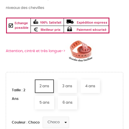
niveaux des chevilles
Attention, cintré et très longue->
2 ans
3 ans
4 ans
Taille : 2
Ans
5 ans
6 ans
Couleur : Choco