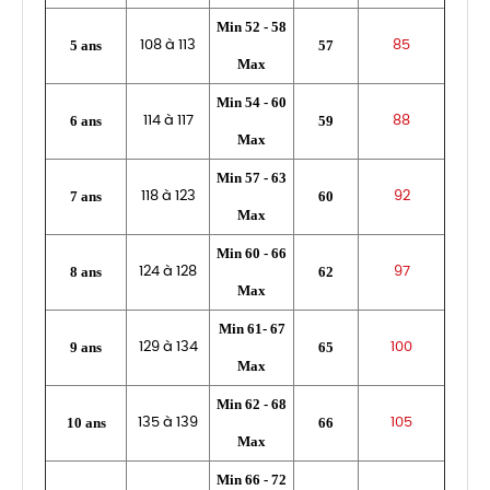
Min 52 - 58
5 ans
57
108 à 113
85
Max
Min 54 - 60
6 ans
59
114 à 117
88
Max
Min 57 - 63
7 ans
60
118 à 123
92
Max
Min 60 - 66
8 ans
62
124 à 128
97
Max
Min 61- 67
9 ans
65
129 à 134
100
Max
Min 62 - 68
10 ans
66
135 à 139
105
Max
Min 66 - 72