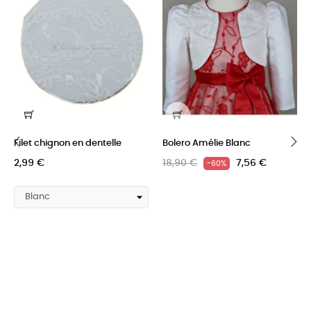
Filet chignon en dentelle
Bolero Amélie Blanc
2,99 €
18,90 €
7,56 €
-60%
‹
›