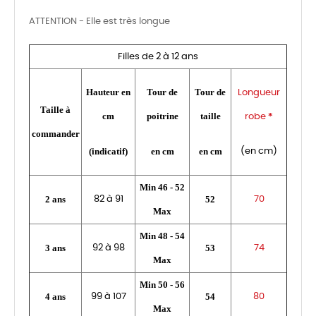
ATTENTION - Elle est très longue
Filles de 2 à 12 ans
Hauteur en
Tour de
Tour de
Longueur
Taille à
cm
poitrine
taille
*
robe
commander
(indicatif)
en cm
en cm
(en cm)
Min 46 - 52
2 ans
52
82 à 91
70
Max
Min 48 - 54
3 ans
53
92 à 98
74
Max
Min 50 - 56
4 ans
54
99 à 107
80
Max