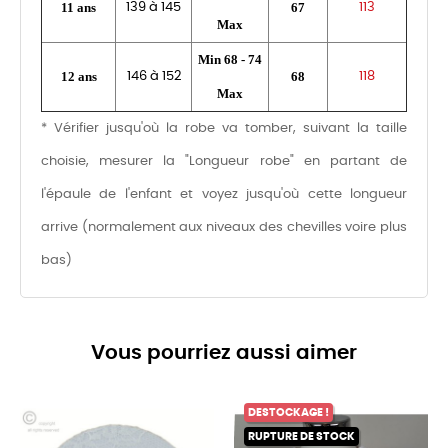
11 ans
67
139 à 145
113
Max
Min 68 - 74
12 ans
68
146 à 152
118
Max
* Vérifier jusqu'où la robe va tomber, suivant la taille
choisie, mesurer la "Longueur robe" en partant de
l'épaule de l'enfant et voyez jusqu'où cette longueur
arrive (normalement aux niveaux des chevilles voire plus
bas)
Vous pourriez aussi aimer
DESTOCKAGE !
RUPTURE DE STOCK