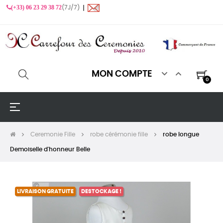
(+33) 06 23 29 38 72
(7J/7) ❙


MON COMPTE
0
Basculer
☰
la
navigation
Ceremonie Fille
robe cérémonie fille
robe longue
Demoiselle d'honneur Belle
LIVRAISON GRATUITE
DESTOCKAGE !