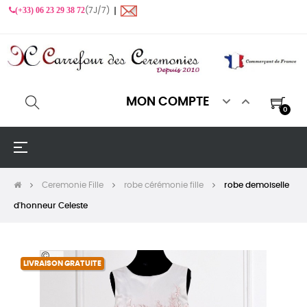
(+33) 06 23 29 38 72
(7J/7) ❙


MON COMPTE
0
Basculer
☰
la
navigation
Ceremonie Fille
robe cérémonie fille
robe demoiselle
d'honneur Celeste
LIVRAISON GRATUITE