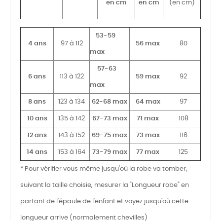
en cm
en cm
(en cm)
53-59
4 ans
97 à 112
56 max
80
max
57-63
6 ans
113 à 122
59 max
92
max
8 ans
123 à 134
62-68 max
64 max
97
10 ans
135 à 142
67-73 max
71 max
108
12 ans
143 à 152
69-75 max
73 max
116
14 ans
153 à 164
73-79 max
77 max
125
* Pour vérifier vous même jusqu'où la robe va tomber,
suivant la taille choisie, mesurer la "Longueur robe" en
partant de l'épaule de l'enfant et voyez jusqu'où cette
longueur arrive (normalement chevilles)