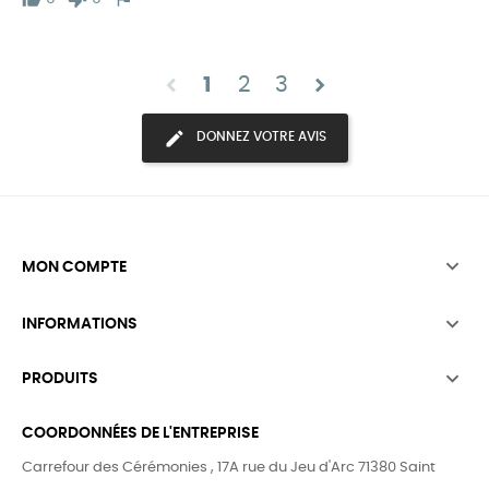
chevron_left
chevron_right
1
2
3
DONNEZ VOTRE AVIS

MON COMPTE

INFORMATIONS

PRODUITS
COORDONNÉES DE L'ENTREPRISE
Carrefour des Cérémonies , 17A rue du Jeu d'Arc 71380 Saint