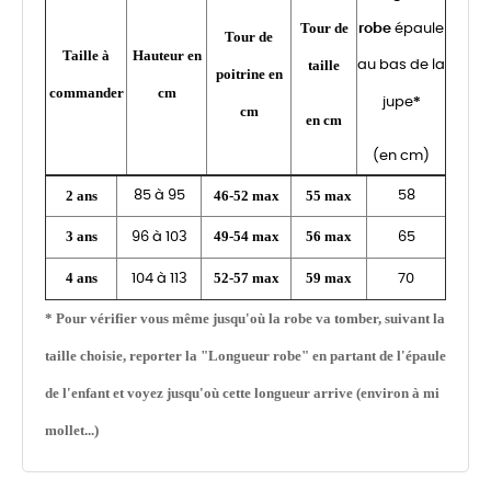
Tour de
robe
épaule
Tour de
Taille à
Hauteur en
taille
au bas de la
poitrine en
commander
cm
*
jupe
cm
en cm
(en cm)
2 ans
46-52 max
55 max
85 à 95
58
3 ans
49-54 max
56 max
96 à 103
65
4 ans
52-57 max
59 max
104 à 113
70
* Pour vérifier vous même jusqu'où la robe va tomber, suivant la
taille choisie, reporter la "Longueur robe" en partant de l'épaule
de l'enfant et voyez jusqu'où cette longueur arrive (environ à mi
mollet...)