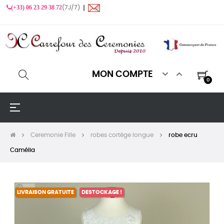
(+33) 06 23 29 38 72
(7J/7) ❙


MON COMPTE
0
Basculer
☰
la
navigation
Ceremonie Fille
robes cortège longue
robe ecru
Camélia
LIVRAISON GRATUITE
DESTOCKAGE !