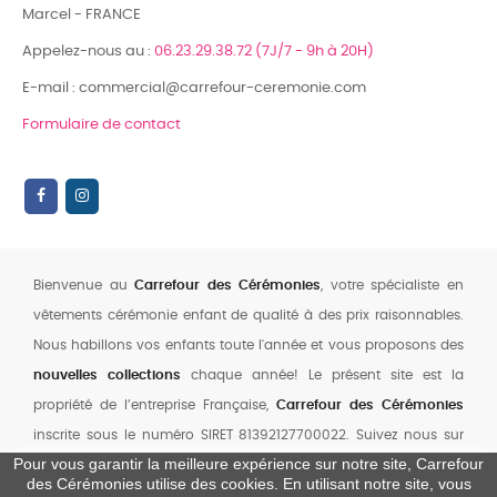
Marcel - FRANCE
Appelez-nous au :
06.23.29.38.72 (7J/7 - 9h à 20H)
E-mail : commercial@carrefour-ceremonie.com
Formulaire de contact
Bienvenue au
Carrefour des Cérémonies
, votre spécialiste en
vêtements cérémonie enfant de qualité à des prix raisonnables.
Nous habillons vos enfants toute l'année et vous proposons des
nouvelles collections
chaque année! Le présent site est la
propriété de l’entreprise Française,
Carrefour des Cérémonies
inscrite sous le numéro SIRET 81392127700022. Suivez nous sur
Pour vous garantir la meilleure expérience sur notre site, Carrefour
notre chaine YouTube
,
Facebook
et
Instagram
des Cérémonies utilise des cookies. En utilisant notre site, vous