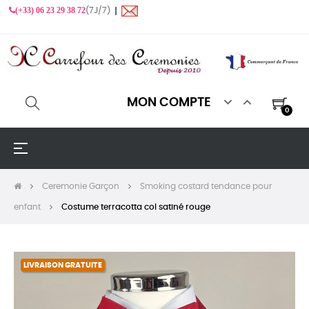
(+33) 06 23 29 38 72
(7J/7) ❙


MON COMPTE
0
Basculer
☰
la
navigation
Ceremonie Garçon
Smoking costard tendance pour
enfant
Costume terracotta col satiné rouge
LIVRAISON GRATUITE