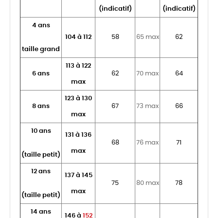
(indicatif)
(indicatif)
4 ans
104 à 112
58
65 max
62
taille grand
113 à 122
6 ans
62
70 max
64
max
123 à 130
8 ans
67
73 max
66
max
10 ans
131 à 136
68
76 max
71
max
(taille petit)
12 ans
137 à 145
75
80 max
78
max
(taille petit)
14 ans
146 à
152