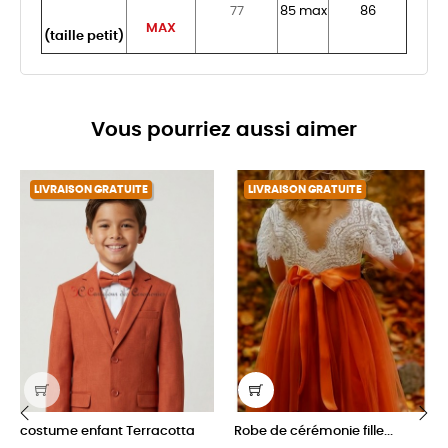
77
85 max
86
MAX
(taille petit)
Vous pourriez aussi aimer
LIVRAISON GRATUITE
LIVRAISON GRATUITE
costume enfant Terracotta
Robe de cérémonie fille...