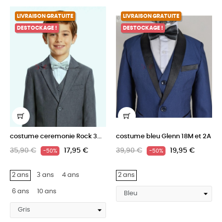
LIVRAISON GRATUITE
LIVRAISON GRATUITE
DESTOCKAGE !
DESTOCKAGE !
costume ceremonie Rock 3...
costume bleu Glenn 18M et 2A
35,90 €
17,95 €
39,90 €
19,95 €
-50%
-50%
2 ans
3 ans
4 ans
2 ans
6 ans
10 ans