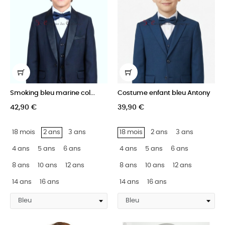
Smoking bleu marine col...
Costume enfant bleu Antony
42,90 €
39,90 €
18 mois
2 ans
3 ans
18 mois
2 ans
3 ans
4 ans
5 ans
6 ans
4 ans
5 ans
6 ans
8 ans
10 ans
12 ans
8 ans
10 ans
12 ans
14 ans
16 ans
14 ans
16 ans