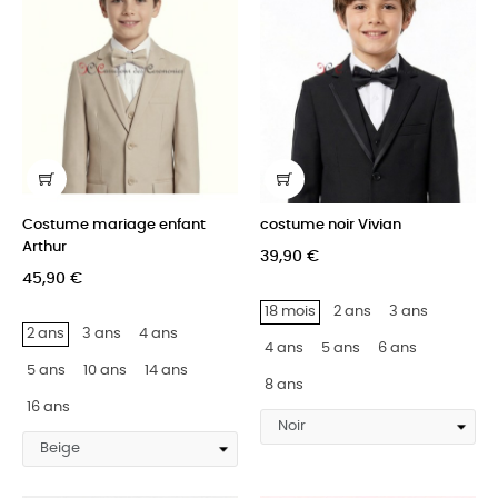
Costume mariage enfant
costume noir Vivian
Arthur
39,90 €
45,90 €
18 mois
2 ans
3 ans
2 ans
3 ans
4 ans
4 ans
5 ans
6 ans
5 ans
10 ans
14 ans
8 ans
16 ans