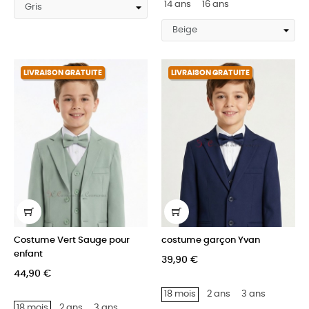
14 ans
16 ans
LIVRAISON GRATUITE
LIVRAISON GRATUITE
Costume Vert Sauge pour
costume garçon Yvan
enfant
39,90 €
44,90 €
18 mois
2 ans
3 ans
18 mois
2 ans
3 ans