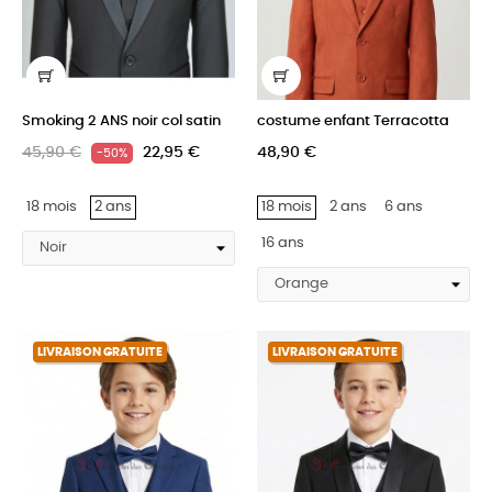
Smoking 2 ANS noir col satin
costume enfant Terracotta
45,90 €
22,95 €
48,90 €
-50%
18 mois
2 ans
18 mois
2 ans
6 ans
16 ans
LIVRAISON GRATUITE
LIVRAISON GRATUITE