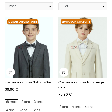
LIVRAISON GRATUITE
LIVRAISON GRATUITE
costume garçon Nathan Gris
Costume garçon Tom beige
clair
39,90 €
75,90 €
18 mois
2 ans
3 ans
2 ans
4 ans
5 ans
4 ans
5 ans
6 ans