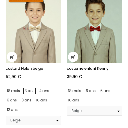
costard Nolan beige
costume enfant Kenny
52,90 €
39,90 €
18 mois
3 ans
4 ans
18 mois
5 ans
6 ans
6 ans
8 ans
10 ans
10 ans
12 ans