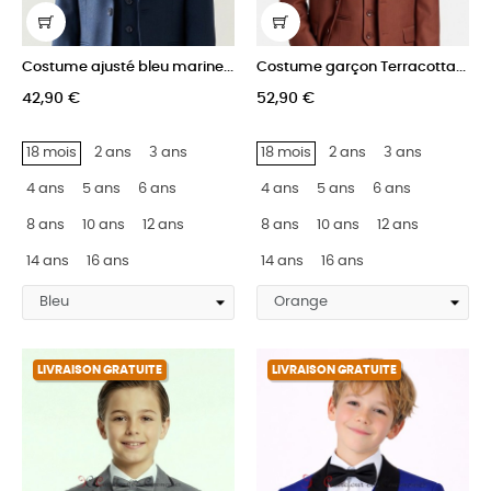
Costume ajusté bleu marine...
Costume garçon Terracotta...
42,90 €
52,90 €
18 mois
2 ans
3 ans
18 mois
2 ans
3 ans
4 ans
5 ans
6 ans
4 ans
5 ans
6 ans
8 ans
10 ans
12 ans
8 ans
10 ans
12 ans
14 ans
16 ans
14 ans
16 ans
LIVRAISON GRATUITE
LIVRAISON GRATUITE