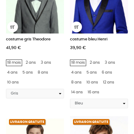
costume gris Theodore
costume bleu Henri
41,90 €
39,90 €
18 mois
2 ans
3 ans
18 mois
2 ans
3 ans
4 ans
5 ans
8 ans
4 ans
5 ans
6 ans
10 ans
8 ans
10 ans
12 ans
14 ans
16 ans
LIVRAISON GRATUITE
LIVRAISON GRATUITE