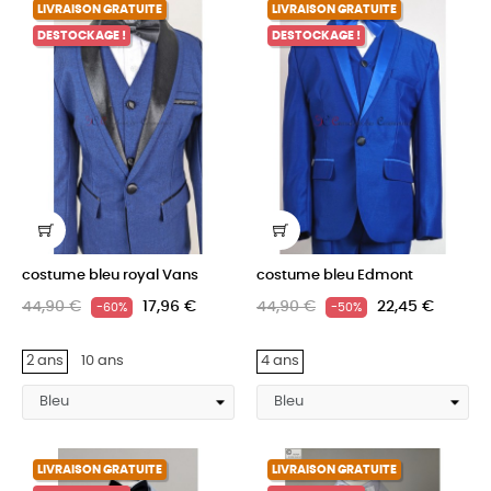
LIVRAISON GRATUITE
LIVRAISON GRATUITE
DESTOCKAGE !
DESTOCKAGE !
costume bleu royal Vans
costume bleu Edmont
44,90 €
17,96 €
44,90 €
22,45 €
-60%
-50%
2 ans
10 ans
4 ans
LIVRAISON GRATUITE
LIVRAISON GRATUITE