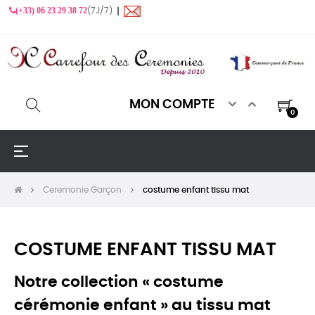
(+33) 06 23 29 38 72
(7J/7) ❙


MON COMPTE
0
Basculer
☰
la
navigation
Ceremonie Garçon
costume enfant tissu mat
COSTUME ENFANT TISSU MAT
Notre collection « costume
cérémonie enfant » au tissu mat