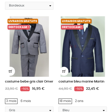
LIVRAISON GRATUITE
LIVRAISON GRATUITE
DESTOCKAGE !
DESTOCKAGE !
costume bebe gris clair Omer
costume bleu marine Martin
33,90 €
16,95 €
44,90 €
22,45 €
-50%
-50%
3 mois
6 mois
18 mois
2 ans