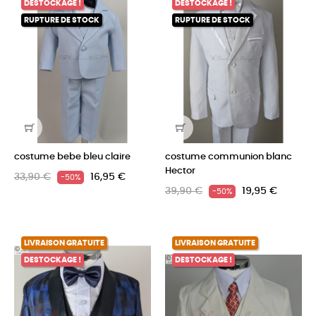
DESTOCKAGE !
DESTOCKAGE !
RUPTURE DE STOCK
RUPTURE DE STOCK
costume bebe bleu claire
costume communion blanc
Hector
33,90 €
16,95 €
-50%
39,90 €
19,95 €
-50%
LIVRAISON GRATUITE
LIVRAISON GRATUITE
DESTOCKAGE !
DESTOCKAGE !