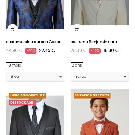
costume bleu garçon Cesar
costume Benjamin ecru
44,90 €
22,45 €
28,00 €
16,80 €
-50%
-40%
18 mois
2 ans
LIVRAISON GRATUITE
LIVRAISON GRATUITE
DESTOCKAGE !