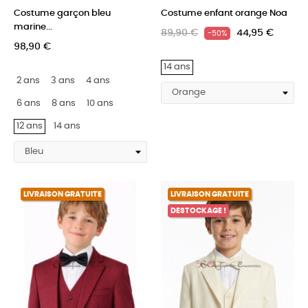
Costume garçon bleu
Costume enfant orange Noa
marine...
89,90 €
44,95 €
-50%
98,90 €
14 ans
2 ans
3 ans
4 ans
6 ans
8 ans
10 ans
12 ans
14 ans
LIVRAISON GRATUITE
LIVRAISON GRATUITE
DESTOCKAGE !