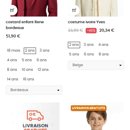
costard enfant Rene
costume ivoire Yves
bordeaux
33,90 €
20,34 €
-40%
51,90 €
2 ans
3 ans
4 ans
18 mois
2 ans
3 ans
5 ans
6 ans
8 ans
4 ans
5 ans
6 ans
8 ans
10 ans
12 ans
14 ans
16 ans
LIVRAISON GRATUITE