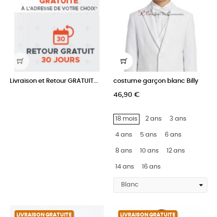
Livraison et Retour GRATUIT...
costume garçon blanc Billy
46,90 €
18 mois
2 ans
3 ans
4 ans
5 ans
6 ans
8 ans
10 ans
12 ans
14 ans
16 ans
LIVRAISON GRATUITE
LIVRAISON GRATUITE