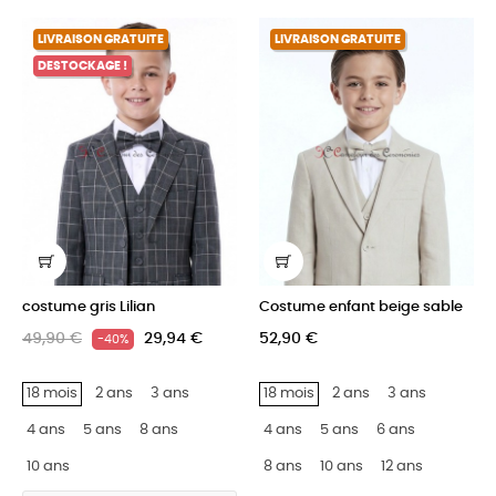
LIVRAISON GRATUITE
LIVRAISON GRATUITE
DESTOCKAGE !
costume gris Lilian
Costume enfant beige sable
49,90 €
29,94 €
52,90 €
-40%
18 mois
2 ans
3 ans
18 mois
2 ans
3 ans
4 ans
5 ans
8 ans
4 ans
5 ans
6 ans
10 ans
8 ans
10 ans
12 ans