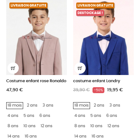
LIVRAISON GRATUITE
LIVRAISON GRATUITE
DESTOCKAGE !
Costume enfant rose Ronaldo
costume enfant Landry
47,90 €
39,90 €
19,95 €
-50%
18 mois
2 ans
3 ans
18 mois
2 ans
3 ans
4 ans
5 ans
6 ans
4 ans
5 ans
6 ans
8 ans
10 ans
12 ans
8 ans
10 ans
12 ans
14 ans
16 ans
14 ans
16 ans