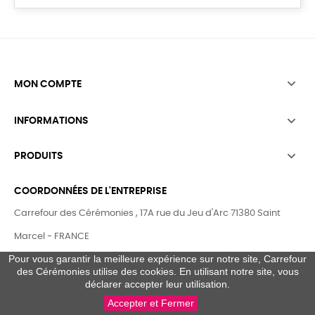

MON COMPTE

INFORMATIONS

PRODUITS
COORDONNÉES DE L'ENTREPRISE
Carrefour des Cérémonies , 17A rue du Jeu d'Arc 71380 Saint
Marcel - FRANCE
Pour vous garantir la meilleure expérience sur notre site, Carrefour
Appelez-nous au :
06.23.29.38.72 (7J/7 - 9h à 20H)
des Cérémonies utilise des cookies. En utilisant notre site, vous
0
E-mail : commercial@carrefour-ceremonie.com
déclarer accepter leur utilisation.
Accepter et Fermer
Formulaire de contact