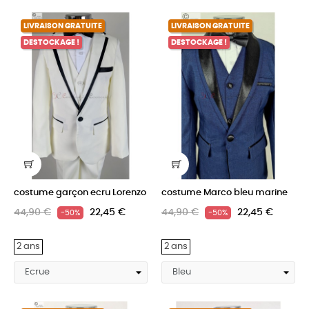
LIVRAISON GRATUITE
LIVRAISON GRATUITE
DESTOCKAGE !
DESTOCKAGE !
costume garçon ecru Lorenzo
costume Marco bleu marine
44,90 €
22,45 €
44,90 €
22,45 €
-50%
-50%
2 ans
2 ans