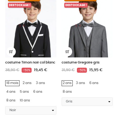
DESTOCKAGE !
DESTOCKAGE !
costume Timon noir col blanc
costume Gregoire gris
38,90 €
19,45 €
31,90 €
15,95 €
-50%
-50%
18 mois
2 ans
3 ans
2 ans
3 ans
6 ans
4 ans
5 ans
6 ans
8 ans
8 ans
10 ans