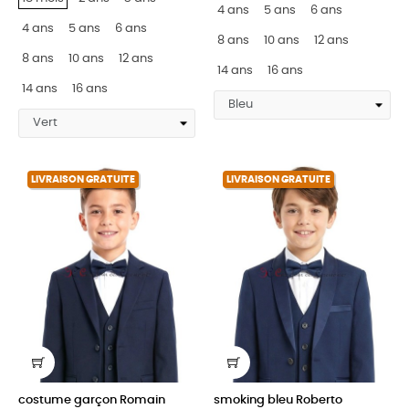
4 ans
5 ans
6 ans
4 ans
5 ans
6 ans
8 ans
10 ans
12 ans
8 ans
10 ans
12 ans
14 ans
16 ans
14 ans
16 ans
LIVRAISON GRATUITE
LIVRAISON GRATUITE
costume garçon Romain
smoking bleu Roberto