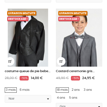
LIVRAISON GRATUITE
LIVRAISON GRATUITE
DESTOCKAGE !
DESTOCKAGE !
costume queue de pie bebe...
Costard ceremonie gris...
28,00 €
14,00 €
49,90 €
24,95 €
-50%
-50%
3 mois
6 mois
18 mois
2 ans
3 ans
4 ans
5 ans