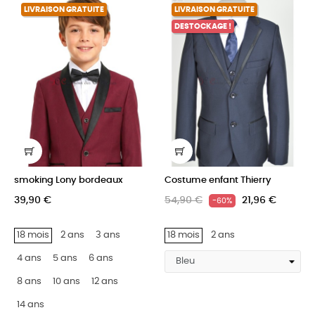
LIVRAISON GRATUITE
LIVRAISON GRATUITE
DESTOCKAGE !
smoking Lony bordeaux
Costume enfant Thierry
39,90 €
54,90 €
21,96 €
-60%
18 mois
2 ans
3 ans
18 mois
2 ans
4 ans
5 ans
6 ans
8 ans
10 ans
12 ans
14 ans