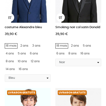
costume Alexandre bleu
Smoking noir col satin Donald
39,90 €
39,90 €
18 mois
2 ans
3 ans
18 mois
2 ans
5 ans
4 ans
5 ans
6 ans
6 ans
8 ans
16 ans
8 ans
10 ans
12 ans
14 ans
16 ans
LIVRAISON GRATUITE
LIVRAISON GRATUITE