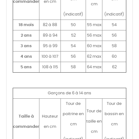
commander
en cm
cm
(indicatif)
(indicatif)
18 mois
82 à 88
50
55 max
54
2 ans
89 à 94
52
56 max
56
3 ans
95 à 99
54
60 max
58
4 ans
100 à 107
56
62 max
60
5 ans
108 à 115
58
64 max
62
Garçons de 6 à 14 ans
Tour de
Tour de
Tour de
poitrine en
bassin en
Taille à
Hauteur
taille en
cm
cm
commander
en cm
cm