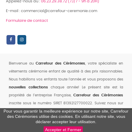
Appelez-nous au :
06.23.29.38.72 (7J/7 - 9h à 20H)
E-mail : commercial@carrefour-ceremonie.com
Formulaire de contact
Bienvenue au
Carrefour des Cérémonies
, votre spécialiste en
vêtements cérémonie enfant de qualité à des prix raisonnables.
Nous habillons vos enfants toute l'année et vous proposons des
nouvelles collections
chaque année! Le présent site est la
propriété de l’entreprise Française,
Carrefour des Cérémonies
inscrite sous le numéro SIRET 81392127700022. Suivez nous sur
Pour vous garantir la meilleure expérience sur notre site, Carrefour
notre chaine YouTube
,
Facebook
et
Instagram
des Cérémonies utilise des cookies. En utilisant notre site, vous
0
déclarer accepter leur utilisation.
Accepter et Fermer