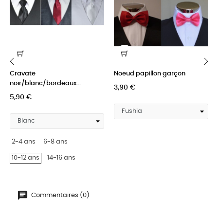
Cravate
Noeud papillon garçon
‹
›
noir/blanc/bordeaux...
3,90 €
5,90 €
2-4 ans
6-8 ans
10-12 ans
14-16 ans
Commentaires (0)