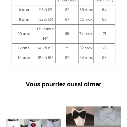
(indicatif)
(indicatif)
6 ans
116 à 121
62
68 max
64
8 ans
122 à 134
67
72 max
66
135 mini à
10 ans
68
78 max
71
144
12 ans
145 à 153
75
82 max
78
14 ans
154 à 163
82
84 max
86
Vous pourriez aussi aimer