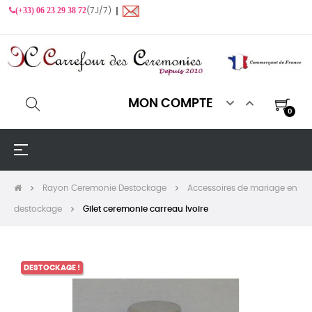
(+33) 06 23 29 38 72
(7J/7) ❙


MON COMPTE
0
Basculer
☰
la
navigation
Rayon Ceremonie Destockage
Accessoires de mariage en
destockage
Gilet ceremonie carreau Ivoire
DESTOCKAGE !