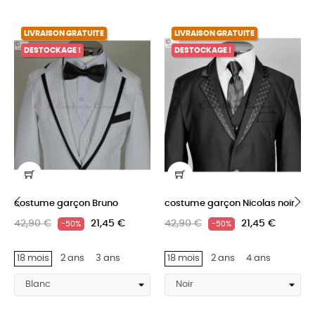
LIVRAISON GRATUITE
LIVRAISON GRATUITE
DESTOCKAGE !
DESTOCKAGE !
costume garçon Bruno
costume garçon Nicolas noir
42,90 €
21,45 €
42,90 €
21,45 €
-50%
-50%
‹
›
18 mois
2 ans
3 ans
18 mois
2 ans
4 ans