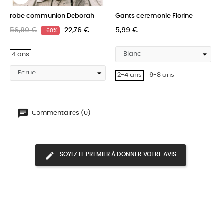
robe communion Deborah
Gants ceremonie Florine
56,90 €
22,76 €
5,99 €
-60%
4 ans
2-4 ans
6-8 ans
Commentaires (0)
SOYEZ LE PREMIER À DONNER VOTRE AVIS