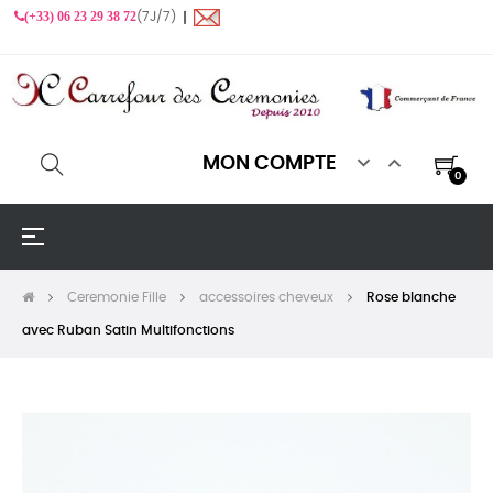
(+33) 06 23 29 38 72
(7J/7) ❙


MON COMPTE
0
Basculer
☰
la
navigation
Ceremonie Fille
accessoires cheveux
Rose blanche
avec Ruban Satin Multifonctions