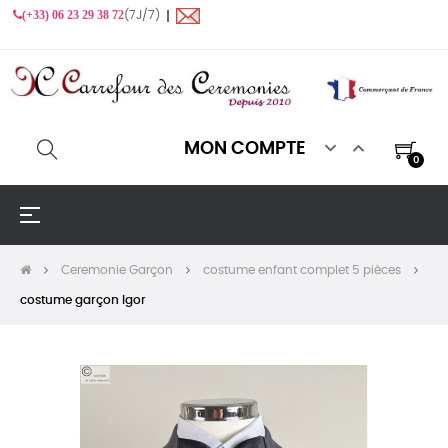
(+33) 06 23 29 38 72
(7J/7) ❙


MON COMPTE
0
Basculer
☰
la
navigation
Ceremonie Garçon
costume enfant complet 5 pièces
costume garçon Igor