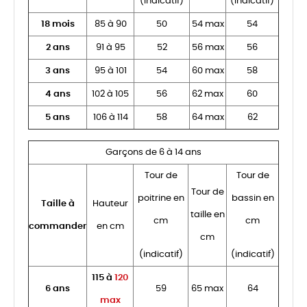
(indicatif)
(indicatif)
18 mois
85 à 90
50
54 max
54
2 ans
91 à 95
52
56 max
56
3 ans
95 à 101
54
60 max
58
4 ans
102 à 105
56
62 max
60
5 ans
106 à 114
58
64 max
62
Garçons de 6 à 14 ans
Tour de
Tour de
Tour de
poitrine en
bassin en
Taille à
Hauteur
taille en
cm
cm
commander
en cm
cm
(indicatif)
(indicatif)
115 à
120
6 ans
59
65 max
64
max