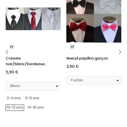
Cravate
Noeud papillon garçon
‹
›
noir/blanc/bordeaux...
3,90 €
5,90 €
2-4 ans
6-8 ans
10-12 ans
14-16 ans