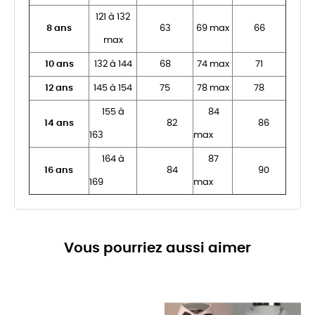
121 à 132
8 ans
63
69 max
66
max
10 ans
132 à 144
68
74 max
71
12 ans
145 à 154
75
78 max
78
155 à
84
14 ans
82
86
163
max
164 à
87
16 ans
84
90
169
max
Vous pourriez aussi aimer