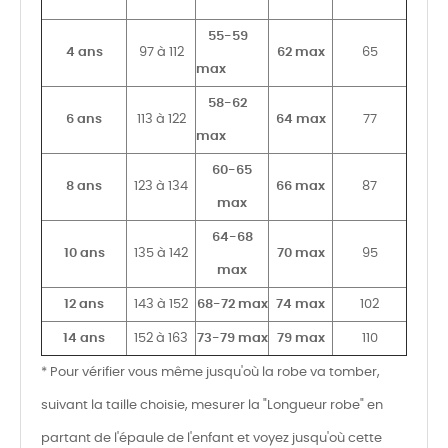
55-59
4 ans
97 à 112
62 max
65
max
58-62
6 ans
113 à 122
64 max
77
max
60-65
8 ans
123 à 134
66 max
87
max
64-68
10 ans
135 à 142
70 max
95
max
12 ans
143 à 152
68-72 max
74 max
102
14 ans
152 à 163
73-79 max
79 max
110
* Pour vérifier vous même jusqu'où la robe va tomber,
suivant la taille choisie, mesurer la "Longueur robe" en
partant de l'épaule de l'enfant et voyez jusqu'où cette