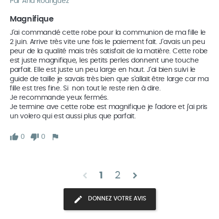
Par Ana Rodriguez
Magnifique 
J'ai commandé cette robe pour la communion de ma fille le 
2 juin. Arrive très vite une fois le paiement fait. J'avais un peu 
peur de la qualité mais très satisfait de la matière. Cette robe 
est juste magnifique, les petits perles donnent une touche 
parfait. Elle est juste un peu large en haut. J'ai bien suivi le 
guide de taille je savais très bien que s'allait être large car ma 
fille est tres fine. Si  non tout le reste rien à dire. 

Je recommande yeux fermés. 

Je termine ave cette robe est magnifique je l'adore et j'ai pris 
un volero qui est aussi plus que parfait.
0
0
chevron_left
chevron_right
1
2
DONNEZ VOTRE AVIS