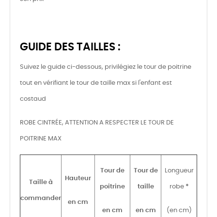
GUIDE DES TAILLES :
Suivez le guide ci-dessous, privilégiez le tour de poitrine
tout en vérifiant le tour de taille max si l'enfant est
costaud
ROBE CINTRÉE, ATTENTION A RESPECTER LE TOUR DE
POITRINE MAX
Tour de
Tour de
Longueur
Hauteur
Taille à
poitrine
taille
robe
*
commander
en cm
en cm
en cm
(en cm)