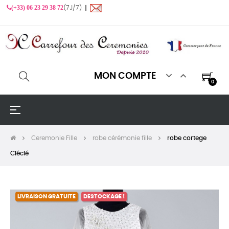
(+33) 06 23 29 38 72
(7J/7) ❙


MON COMPTE
0
Basculer
☰
la
navigation
Ceremonie Fille
robe cérémonie fille
robe cortege
Cléclé
LIVRAISON GRATUITE
DESTOCKAGE !