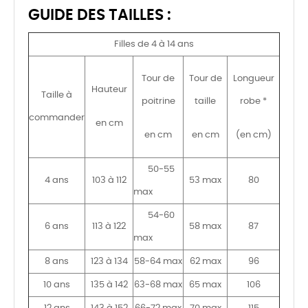
GUIDE DES TAILLES :
Filles de 4 à 14 ans
Tour de
Tour de
Longueur
Hauteur
Taille à
poitrine
taille
robe *
commander
en cm
en cm
en cm
(en cm)
50-55
4 ans
103 à 112
53 max
80
max
54-60
6 ans
113 à 122
58 max
87
max
8 ans
123 à 134
58-64 max
62 max
96
10 ans
135 à 142
63-68 max
65 max
106