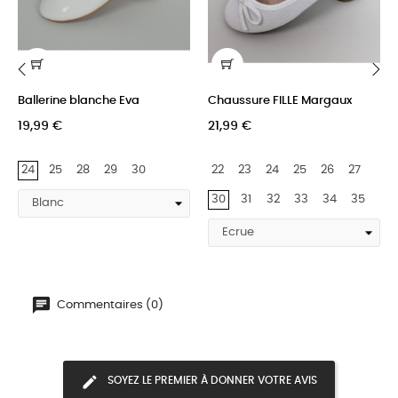
Ballerine blanche Eva
Chaussure FILLE Margaux
‹
›
19,99 €
21,99 €
24
25
28
29
30
22
23
24
25
26
27
30
31
32
33
34
35
Commentaires (0)
SOYEZ LE PREMIER À DONNER VOTRE AVIS