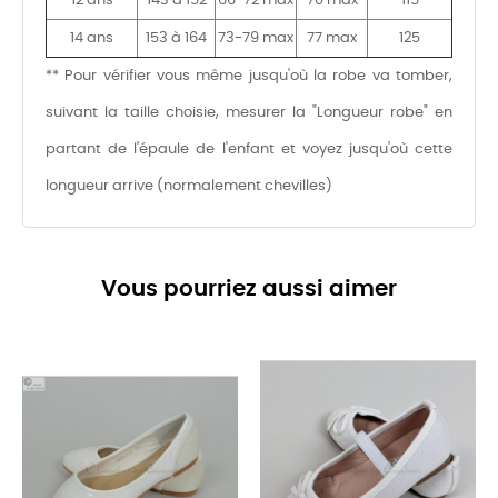
12 ans
143 à 152
66-72 max
70 max
115
14 ans
153 à 164
73-79 max
77 max
125
** Pour vérifier vous même jusqu'où la robe va tomber,
suivant la taille choisie, mesurer la "Longueur robe" en
partant de l'épaule de l'enfant et voyez jusqu'où cette
longueur arrive (normalement chevilles)
Vous pourriez aussi aimer