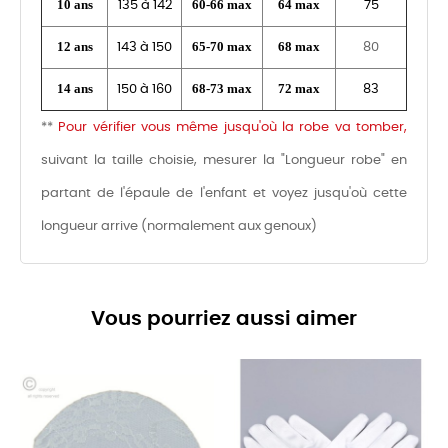
10 ans
60-66 max
64 max
135 à 142
75
12 ans
65-70 max
68 max
143 à 150
80
14 ans
68-73 max
72 max
150 à 160
83
**
Pour vérifier vous même jusqu'où la robe va tomber,
suivant la taille choisie, mesurer la "Longueur robe" en
partant de l'épaule de l'enfant et voyez jusqu'où cette
longueur arrive (normalement aux genoux)
Vous pourriez aussi aimer