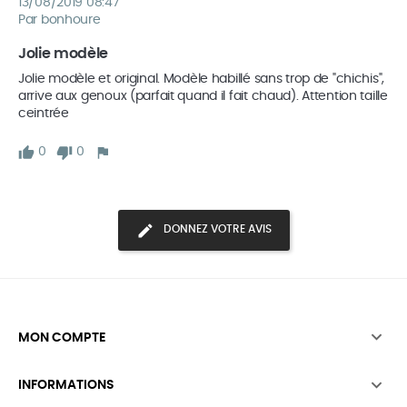
13/08/2019 08:47
Par bonhoure
Jolie modèle
Jolie modèle et original. Modèle habillé sans trop de "chichis", 
arrive aux genoux (parfait quand il fait chaud). Attention taille 
0
0
DONNEZ VOTRE AVIS

MON COMPTE

INFORMATIONS