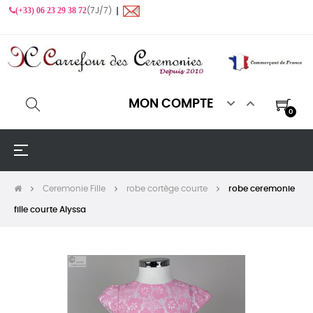
(+33) 06 23 29 38 72
(7J/7) ❙


MON COMPTE
0
Basculer
☰
la
navigation
Ceremonie Fille
robe cortège courte
robe ceremonie
fille courte Alyssa